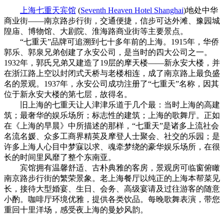
上海七重天宾馆
(
Seventh Heaven Hotel Shanghai
)地处中华
商业街——南京路步行街，交通便捷，信步可达外滩、豫园城
隍庙、博物馆、大剧院、淮海路商业街等主要景点。
“七重天”品牌可追溯到七十多年前的上海。1915年，华侨
郭乐、郭泉兄弟创建了永安公司，是当时的四大公司之一。
1932年，郭氏兄弟又建造了19层的摩天楼——新永安大楼，并
在浙江路上空以封闭式天桥与老楼相连，成了南京路上最负盛
名的景观。1937年，永安公司成功注册了“七重天”名称，因其
位于新永安大楼的第七层，故得名。
旧上海的七重天让人津津乐道于几个最：当时上海的高建
筑；最奢华的娱乐场所；标志性的建筑；上海的歌舞厅。正如
在《上海的早晨》中所描述的那样，“七重天”是诸多上流社会
名流名媛、众多工商界精英及摩登人士聚会、社交的乐园；是
许多上海人心目中梦寐以求、魂牵梦绕的豪华娱乐场所，在很
长的时间里风靡了整个东南亚。
宾馆拥有温馨舒适、古朴典雅的客房，景观房可临窗俯瞰
南京路步行街的繁荣景象。老上海餐厅以纯正的上海本帮菜见
长，接待大型婚宴、生日、会务、高级宴请及过往游客的随意
小酌。咖啡厅环境优雅，提供各类饮品。每晚歌舞表演，带您
重回十里洋场，感受夜上海的曼妙风韵。